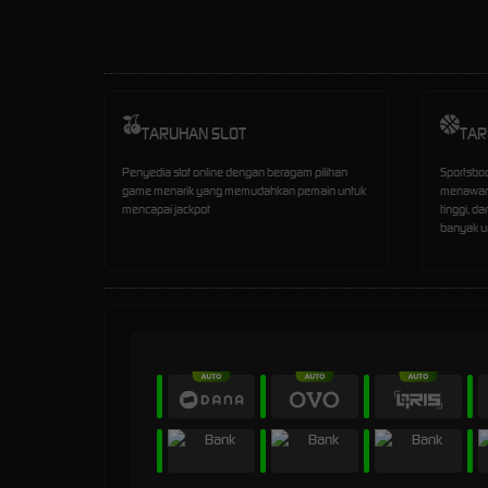
TARUHAN SLOT
TAR
Penyedia slot online dengan beragam pilihan
Sportsboo
game menarik yang memudahkan pemain untuk
menawark
mencapai jackpot
tinggi, d
banyak u