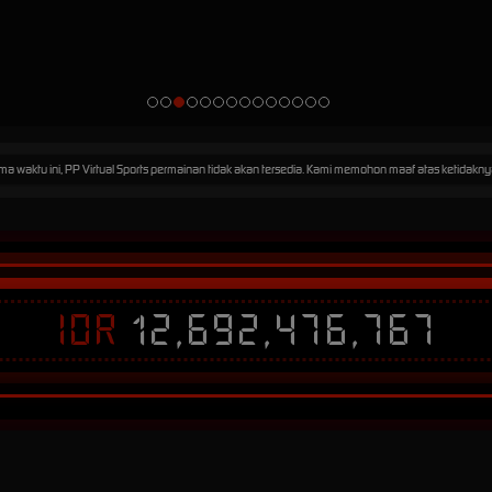
, PP Virtual Sports permainan tidak akan tersedia. Kami memohon maaf atas ketidaknyamanan ya
IDR
12,692,476,767