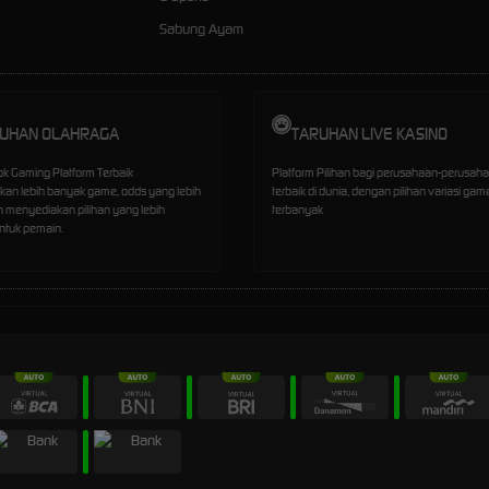
Sabung Ayam
UHAN OLAHRAGA
TARUHAN LIVE KASINO
k Gaming Platform Terbaik
Platform Pilihan bagi perusahaan-perusah
an lebih banyak game, odds yang lebih
terbaik di dunia, dengan pilihan variasi gam
an menyediakan pilihan yang lebih
terbanyak
ntuk pemain.