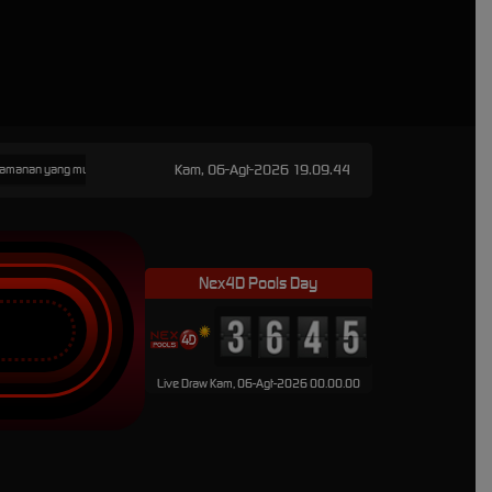
Kam, 06-Agt-2026 19.09.44
ng mungkin ditimbulkan.
Pemeliharaan Terjadwal: MarbleX pada 31-Jul-2026 dari 00.00.00 s
Nex4D Pools Day
Live Draw Kam, 06-Agt-2026 00.00.00