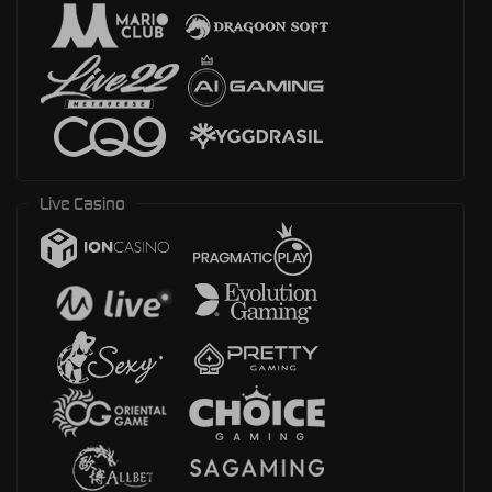
Live Casino