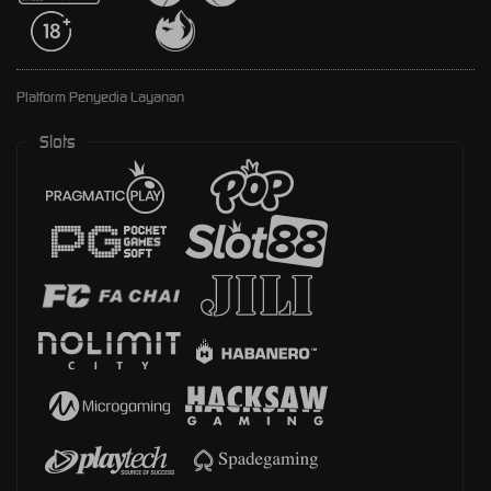
Platform Penyedia Layanan
Slots