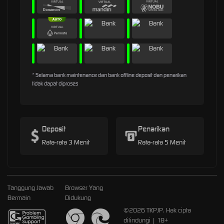
* Selama bank maintenance dan bank offline deposit dan penarikan
tidak dapat diproses
Deposit
Penarikan
Rata-rata 3 Menit
Rata-rata 5 Menit
Tanggung Jawab
Browser Yang
Bermain
Didukung
©2026 TKPJP. Hak cipta
dilindungi | 18+