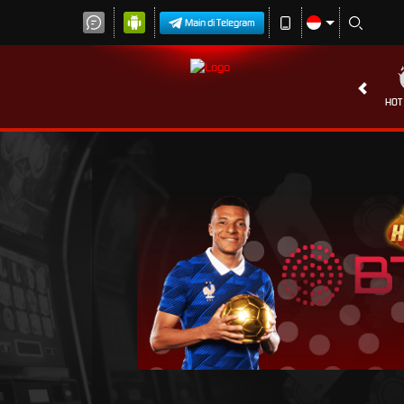
Main di Telegram
HOT