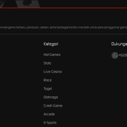
formasi game terbaru, panduan, ulasan, serta berbagai konten menarik untuk para penggemar gaming
Kategori
Dukung
Hot Games
+62
Slots
Live Casino
Race
Togel
Olahraga
Crash Game
Arcade
E-Sports