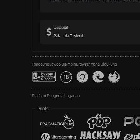
Deposit
Rata-rata 3 Menit
Tanggung Jawab Bermain
Browser Yang Didukung
Platform Penyedia Layanan
Slots