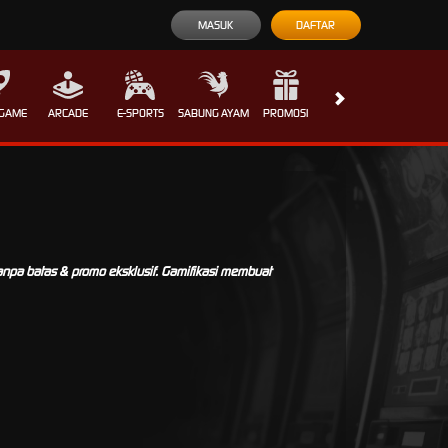
MASUK
DAFTAR
 GAME
ARCADE
E-SPORTS
SABUNG AYAM
PROMOSI
t tanpa batas & promo eksklusif. Gamifikasi membuat