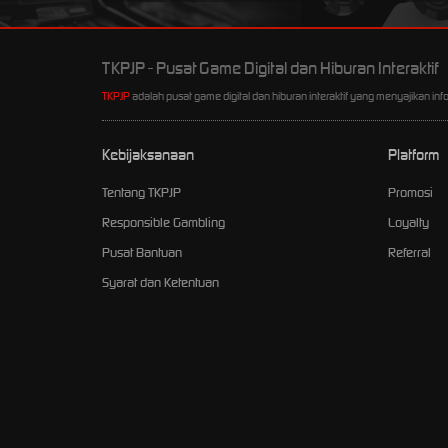
TKPJP - Pusat Game Digital dan Hiburan Interaktif
TKPJP
adalah pusat game digital dan hiburan interaktif yang menyajikan in
Kebijaksanaan
Platform
Tentang TKPJP
Promosi
Responsible Gambling
Loyalty
Pusat Bantuan
Referral
Syarat dan Ketentuan