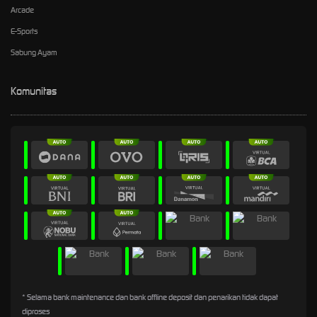
Arcade
E-Sports
Sabung Ayam
Komunitas
* Selama bank maintenance dan bank offline deposit dan penarikan tidak dapat
diproses