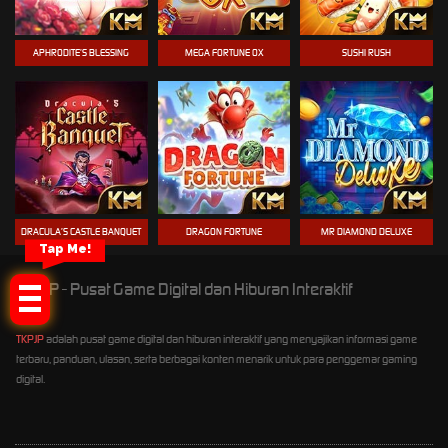
APHRODITE’S BLESSING
MEGA FORTUNE OX
SUSHI RUSH
DRACULA’S CASTLE BANQUET
DRAGON FORTUNE
MR DIAMOND DELUXE
Tap Me!
TKPJP - Pusat Game Digital dan Hiburan Interaktif
TKPJP
adalah pusat game digital dan hiburan interaktif yang menyajikan informasi game
terbaru, panduan, ulasan, serta berbagai konten menarik untuk para penggemar gaming
digital.