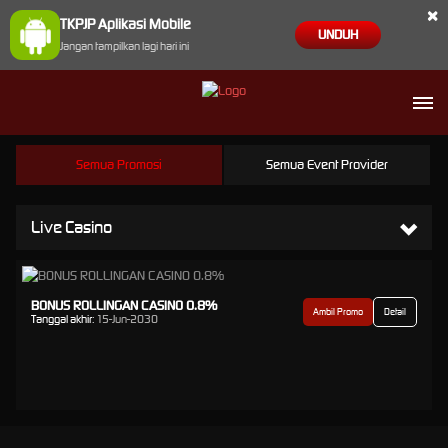
×
TKPJP Aplikasi Mobile
UNDUH
Jangan tampilkan lagi hari ini
Semua Promosi
Semua Event Provider
Live Casino
BONUS ROLLINGAN CASINO 0.8%
Ambil Promo
Detail
Tanggal akhir:
15-Jun-2030