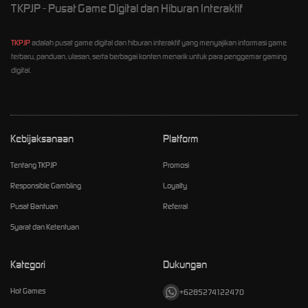
TKPJP - Pusat Game Digital dan Hiburan Interaktif
TKPJP
adalah pusat game digital dan hiburan interaktif yang menyajikan informasi game
terbaru, panduan, ulasan, serta berbagai konten menarik untuk para penggemar gaming
digital.
Kebijaksanaan
Platform
Tentang TKPJP
Promosi
Responsible Gambling
Loyalty
Pusat Bantuan
Referral
Syarat dan Ketentuan
Kategori
Dukungan
Hot Games
+6285274122470