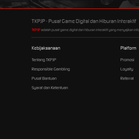
TKPJP - Pusat Game Digital dan Hiburan Interaktif
TKPJP
adalah pusat game digital dan hiburan interaktif yang menyajikan in
Kebijaksanaan
Platform
Tentang TKPJP
Promosi
Responsible Gambling
Loyalty
Pusat Bantuan
Referral
Syarat dan Ketentuan