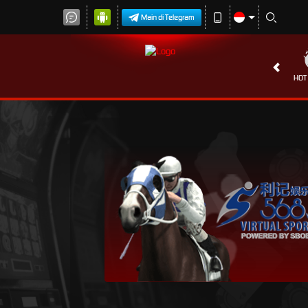
Main di Telegram
HOT