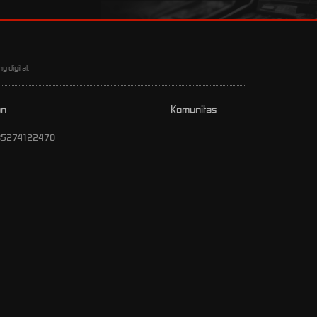
 digital.
an
Komunitas
85274122470