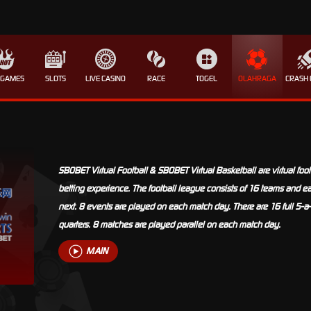
 GAMES
SLOTS
LIVE CASINO
RACE
TOGEL
OLAHRAGA
CRASH
SBOBET Virtual Football & SBOBET Virtual Basketball are virtual foo
betting experience. The football league consists of 16 teams and e
next. 8 events are played on each match day. There are 16 full 5-a-
quarters. 8 matches are played parallel on each match day.
MAIN