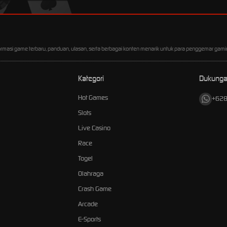
formasi game terbaru, panduan, ulasan, serta berbagai konten menarik untuk para penggemar gaming
Kategori
Dukung
Hot Games
+62
Slots
Live Casino
Race
Togel
Olahraga
Crash Game
Arcade
E-Sports