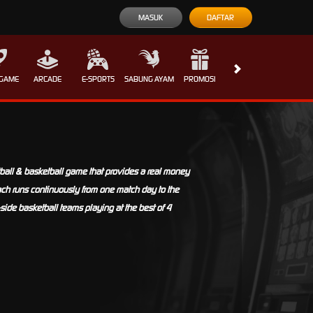
MASUK
DAFTAR
 GAME
ARCADE
E-SPORTS
SABUNG AYAM
PROMOSI
tball & basketball game that provides a real money
ach runs continuously from one match day to the
side basketball teams playing at the best of 4