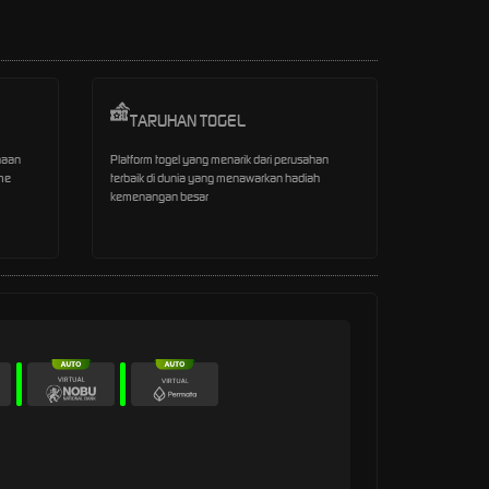
TARUHAN TOGEL
haan
Platform togel yang menarik dari perusahan
ame
terbaik di dunia yang menawarkan hadiah
kemenangan besar