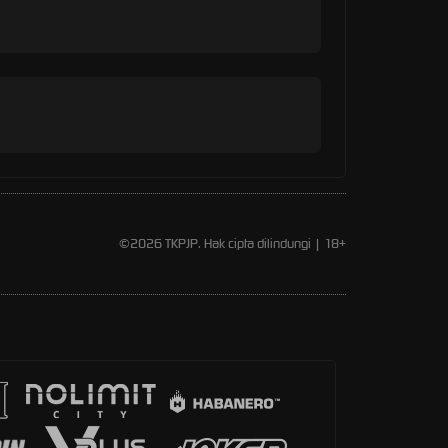
©2026 TKPJP. Hak cipta dilindungi | 18+