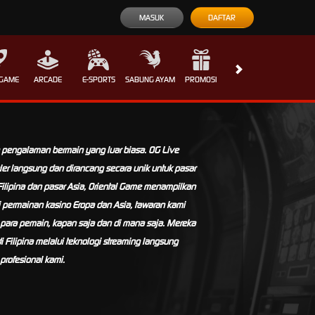
MASUK
DAFTAR
 GAME
ARCADE
E-SPORTS
SABUNG AYAM
PROMOSI
 pengalaman bermain yang luar biasa. OG Live
er langsung dan dirancang secara unik untuk pasar
ilipina dan pasar Asia, Oriental Game menampilkan
ari permainan kasino Eropa dan Asia, tawaran kami
para pemain, kapan saja dan di mana saja. Mereka
 Filipina melalui teknologi streaming langsung
rofesional kami.