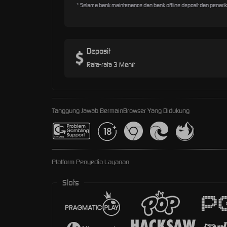
* Selama bank maintenance dan bank offline deposit dan penarik
Deposit
Rata-rata 3 Menit
Tanggung Jawab Bermain
Browser Yang Didukung
Platform Penyedia Layanan
Slots