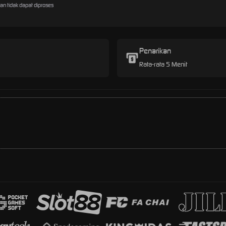
an tidak dapat diproses
Penarikan
Rata-rata 5 Menit