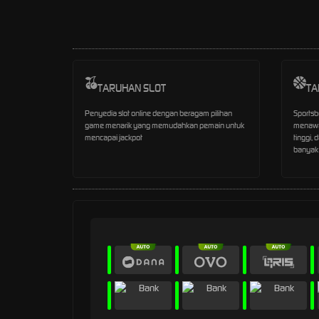
TARUHAN SLOT
TA
Penyedia slot online dengan beragam pilihan
Sportsb
game menarik yang memudahkan pemain untuk
menawar
mencapai jackpot
tinggi,
banyak 