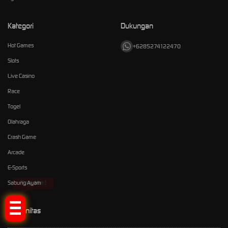
Kategori
Dukungan
Hot Games
+6285274122470
Slots
Live Casino
Race
Togel
Olahraga
Crash Game
Arcade
E-Sports
Sabung Ayam
Tap Me!
Komunitas