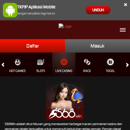
×
TKPJP Aplikasi Mobile
UNDUH
Jangan tampilkan lagi hari ini
Daftar
Masuk
HOT GAMES
SLOTS
LIVE CASINO
RACE
TOGEL
OL
568Win adalah situs hiburan yang menawarkan berbagai macam permainan kasino dan
permainan dealer berkualitas untuk memenuhi kebutuhan setiap pemain. Pemain dapat