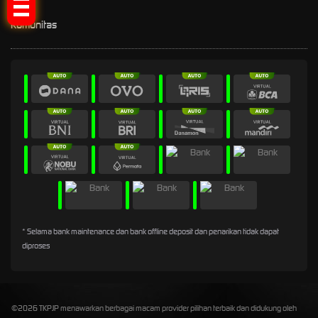
Komunitas
* Selama bank maintenance dan bank offline deposit dan penarikan tidak dapat
diproses
©2026 TKPJP menawarkan berbagai macam provider pilihan terbaik dan didukung oleh