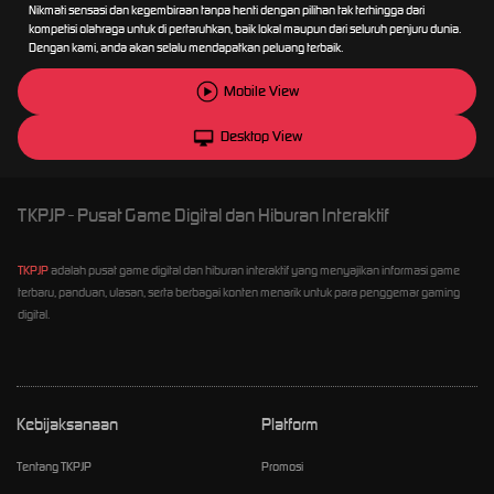
Nikmati sensasi dan kegembiraan tanpa henti dengan pilihan tak terhingga dari
kompetisi olahraga untuk di pertaruhkan, baik lokal maupun dari seluruh penjuru dunia.
Dengan kami, anda akan selalu mendapatkan peluang terbaik.
Mobile View
Desktop View
TKPJP - Pusat Game Digital dan Hiburan Interaktif
TKPJP
adalah pusat game digital dan hiburan interaktif yang menyajikan informasi game
terbaru, panduan, ulasan, serta berbagai konten menarik untuk para penggemar gaming
digital.
Kebijaksanaan
Platform
Tentang TKPJP
Promosi