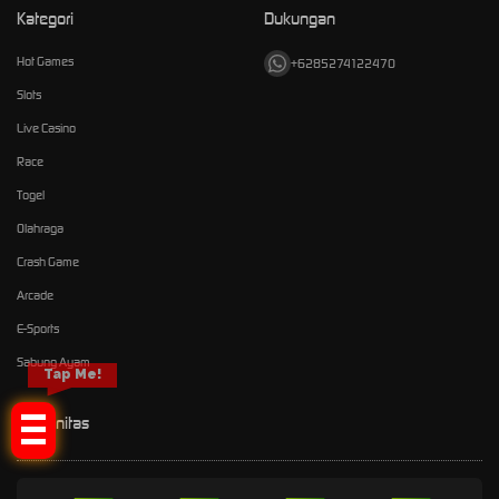
Kategori
Dukungan
Hot Games
+6285274122470
Slots
Live Casino
Race
Togel
Olahraga
Crash Game
Arcade
E-Sports
Sabung Ayam
Tap Me!
Komunitas