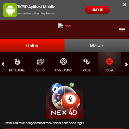
×
TKPJP Aplikasi Mobile
UNDUH
Jangan tampilkan lagi hari ini
Daftar
Masuk
HOT GAMES
SLOTS
LIVE CASINO
RACE
TOGEL
OL
Nex4D memiliki pengalaman terbaik dalam permainan togel!