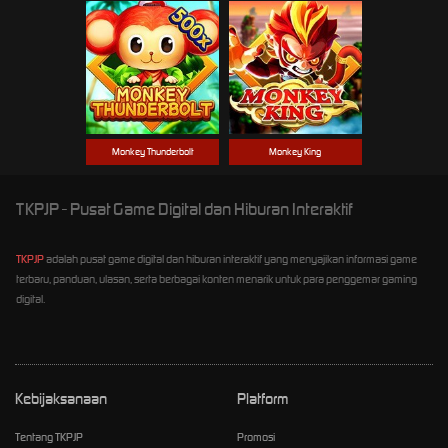
Monkey Thunderbolt
Monkey King
TKPJP - Pusat Game Digital dan Hiburan Interaktif
TKPJP
adalah pusat game digital dan hiburan interaktif yang menyajikan informasi game
terbaru, panduan, ulasan, serta berbagai konten menarik untuk para penggemar gaming
digital.
Kebijaksanaan
Platform
Tentang TKPJP
Promosi