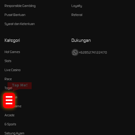
Responsible Gambling
Loyalty
Pusat Bantuan
Referral
Syarat dan Ketentuan
Kategori
Dukungan
Hot Games
+6285274122470
Slots
Live Casino
Race
Tap Me!
Togel
Olahraga
Crash Game
Arcade
E-Sports
Sabung Ayam