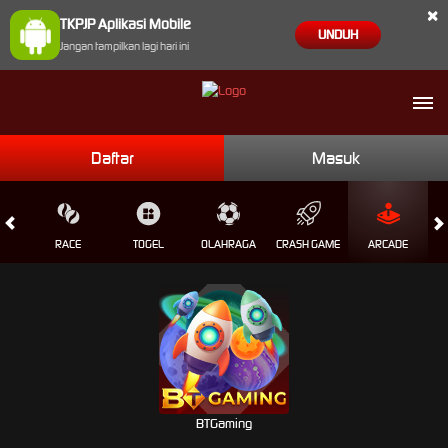
×
TKPJP Aplikasi Mobile
UNDUH
Jangan tampilkan lagi hari ini
Daftar
Masuk
SINO
RACE
TOGEL
OLAHRAGA
CRASH GAME
ARCADE
BTGaming