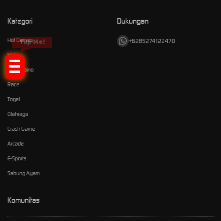
Kategori
Dukungan
Hot Games
+6285274122470
Tap Me!
Slots
Live Casino
Race
Togel
Olahraga
Crash Game
Arcade
E-Sports
Sabung Ayam
Komunitas