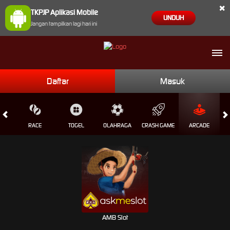
×
TKPJP Aplikasi Mobile
UNDUH
Jangan tampilkan lagi hari ini
Daftar
Masuk
SINO
RACE
TOGEL
OLAHRAGA
CRASH GAME
ARCADE
AMB Slot