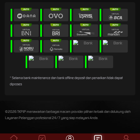
* Selama bank maintenance dan bank offline deposit dan penarikan tidak dapat
diproses
©2026 TKPJP menawarkan berbagai macam provider pilihan terbaik dan didukung oleh
Layanan Pelanggan profesional 24/7 yang siap melayani Anda.