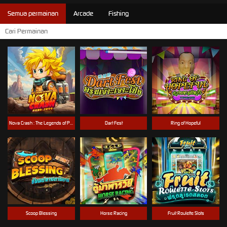
Semua permainan
Arcade
Fishing
Nova Crash : The Legends of Power
Dart Fest
Ring of Hopeful
Scoop Blessing
Horse Racing
Fruit Roulette Slots